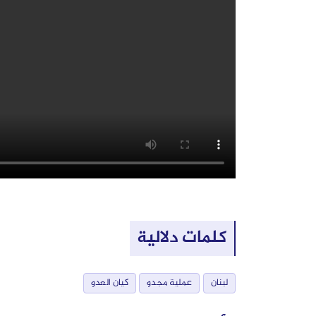
كلمات دلالية
لبنان
عملية مجدو
كيان العدو