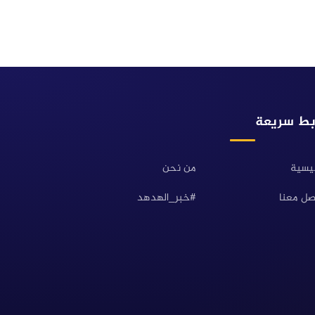
بط سريعة
ئيسية
من نحن
صل معنا
#خبر_الهدهد