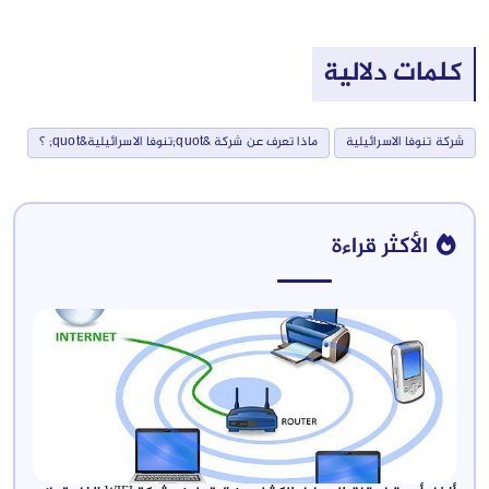
ية
ة
ماذا تعرف عن شركة &quot;تنوفا الاسرائيلية&quot; ؟
ءة