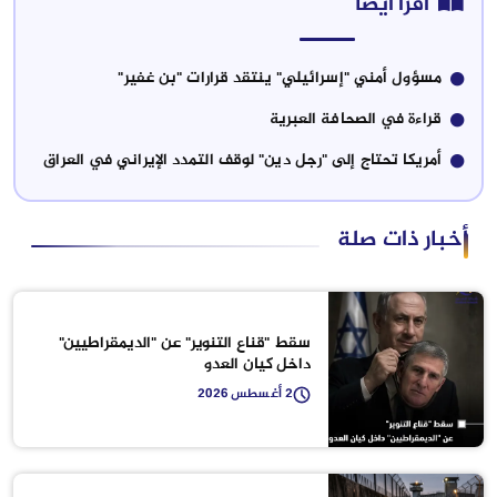
"إسرائيلي" ينتقد قرارات "بن غفير"
حافة العبرية
 إلى "رجل دين" لوقف التمدد الإيراني في العراق
لة
سقط "قناع التنوير" عن "الديمقراطيين"
داخل كيان العدو
2 أغسطس 2026