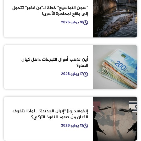
"سجن التماسيح" خطة لـ"بن غفير" تتحول
إلى واقع لمحاصرة الأسرى!
18 يوليو 2026
أين تذهب أموال التبرعات داخل كيان
العدو؟
17 يوليو 2026
إنفوفيديو|| "إيران الجديدة".. لماذا يتخوف
الكيان منْ صعود النفوذ التركي؟
13 يوليو 2026