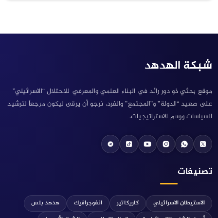
هد
ئد في البناء العلمي والمعرفي للاحتلال “الاسرائيلي”
”المجتمع” والفرد، نرجو أن يرقى ليكون مرجعاً لترشيد
راتيجيات.
telegram
tektok
youtube
instag
W
لي
كاريكاتير
انفوجرافيك
هدهد بلس