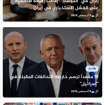
زلزال في "الموساد": إقالات رفيعة للتغطية
على الفشل الاستخباري في إيران
8 أغسطس 2026
أخبار
18 مقعداً ترسم خارطة التحالفات المقبلة في
"إسرائيل"
8 أغسطس 2026