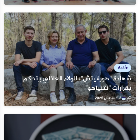
أخبار
شهادة "هورفيتش": الولاء العائلي يتحكم
بقرارات "نتنياهو"
8 أغسطس 2026