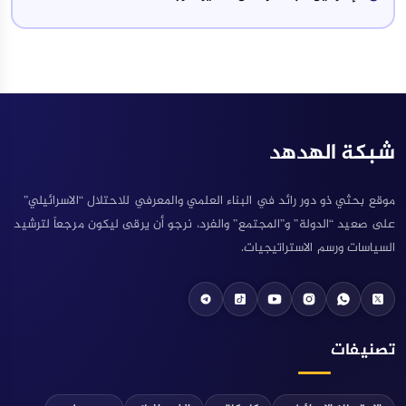
شبكة الهدهد
موقع بحثي ذو دور رائد في البناء العلمي والمعرفي للاحتلال “الاسرائيلي”
على صعيد “الدولة” و”المجتمع” والفرد، نرجو أن يرقى ليكون مرجعاً لترشيد
السياسات ورسم الاستراتيجيات.
telegram
tektok
youtube
instagram
Whatsapp
X
تصنيفات