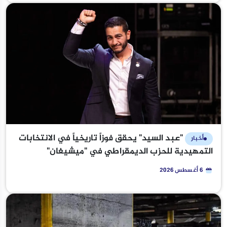
"عبد السيد" يحقق فوزاً تاريخياً في الانتخابات
أخبار
التمهيدية للحزب الديمقراطي في "ميشيغان"
6 أغسطس 2026