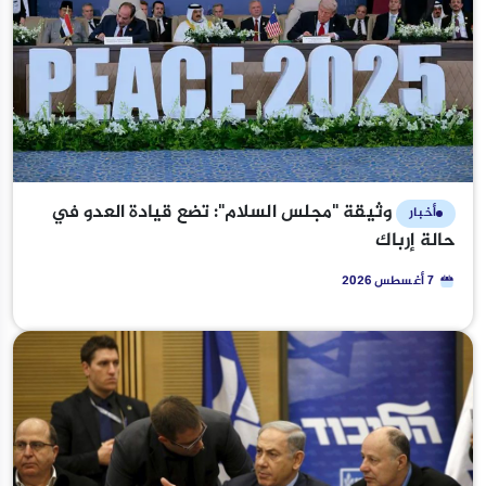
وثيقة "مجلس السلام": تضع قيادة العدو في
أخبار
حالة إرباك
7 أغسطس 2026