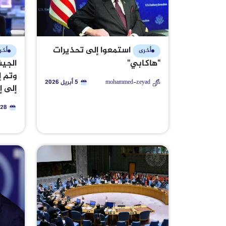
استمعوا إلى تحذيرات
أخر
أخرى
الجيش
"هاكابي"
وتم إ
mohammed-zeyad
5 أبريل 2026
إلى إ
28 أكتوبر 2025