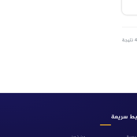
بط سريعة