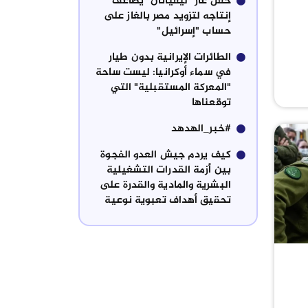
حقل غاز "ليفياثان" يضاعف
إنتاجه لتزويد مصر بالغاز على
حساب "إسرائيل"
الطائرات الإيرانية بدون طيار
في سماء أوكرانيا: ليست ساحة
"المعركة المستقبلية" التي
توقعناها
#خبر_الهدهد
كيف يردم جيش العدو الفجوة
بين أزمة القدرات التشغيلية
البشرية والمادية والقدرة على
تحقيق أهداف تعبوية نوعية