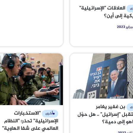
العلاقات "الإسرائيلية"
ى
يكية إلى أين؟
بن غفير يغامر
ى
"الاستخبارات
بل "إسرائيل" .. هل حوّل
أخرى
الإسرائيلية" تحذر: "النظام
هو إلى دمية؟
العالمي على شفا الهاوية"