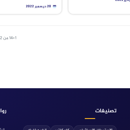
20 ديسمبر 2022
1–14 من 42 نتيجة
تصنيفات
روا